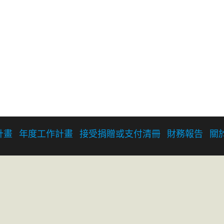
計畫
年度工作計畫
接受捐贈或支付清冊
財務報告
關